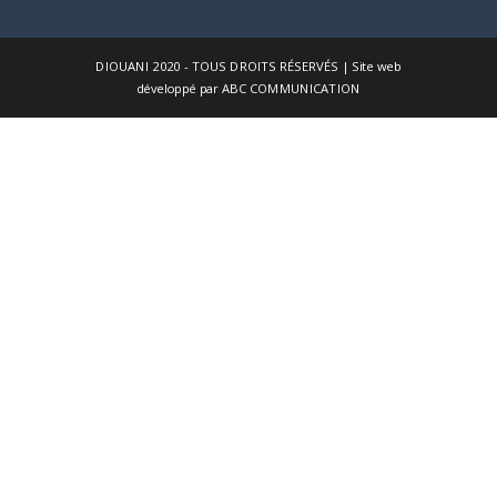
DIOUANI
2020 - TOUS DROITS RÉSERVÉS | Site web
développé par
ABC COMMUNICATION