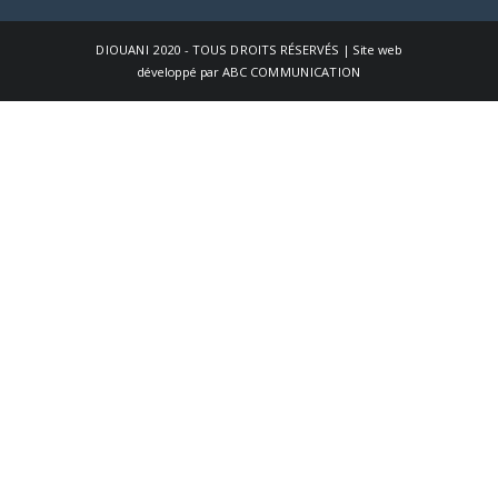
DIOUANI
2020 - TOUS DROITS RÉSERVÉS | Site web
développé par
ABC COMMUNICATION