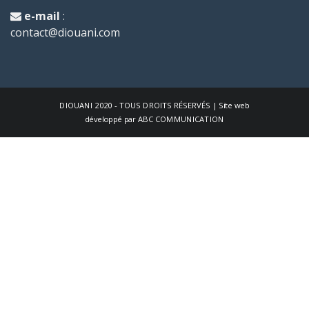
e-mail
:
contact@diouani.com
DIOUANI
2020 - TOUS DROITS RÉSERVÉS | Site web
développé par
ABC COMMUNICATION