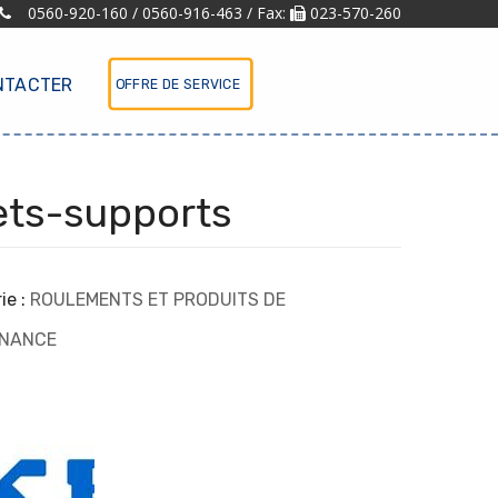
0560-920-160 / 0560-916-463 / Fax:
023-570-260
NTACTER
OFFRE DE SERVICE
ets-supports
ie :
ROULEMENTS ET PRODUITS DE
ENANCE