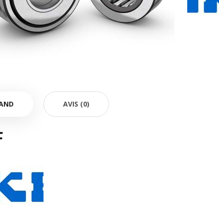
AND
AVIS (0)
F