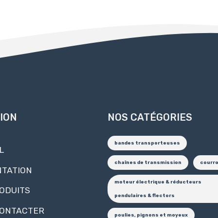
ION
NOS CATÉGORIES
bandes transporteuses
L
chaînes de transmission
courr
TATION
moteur électrique & réducteurs
ODUITS
pendulaires & flectors
CONTACTER
poulies, pignons et moyeux