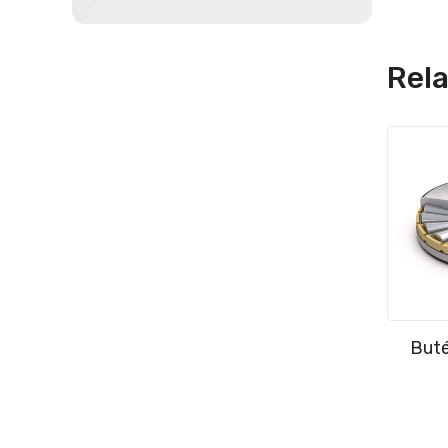
Rel
Buté