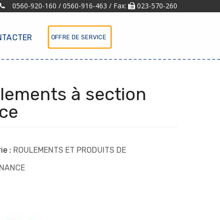
0560-920-160 / 0560-916-463 / Fax:
023-570-260
NTACTER
OFFRE DE SERVICE
lements à section
ce
ie :
ROULEMENTS ET PRODUITS DE
ENANCE