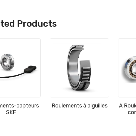
ated Products
ments-capteurs
Roulements à aiguilles
A Roul
SKF
con