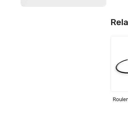
Rel
Roule