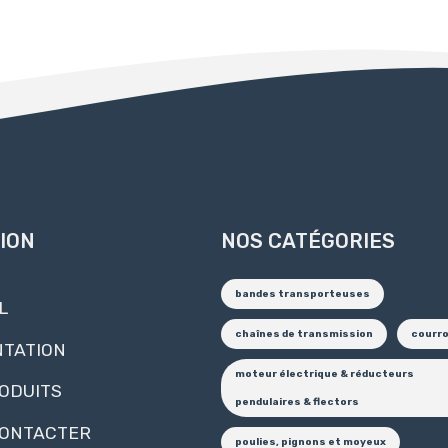
ION
NOS CATÉGORIES
bandes transporteuses
L
chaînes de transmission
courr
TATION
moteur électrique & réducteurs
ODUITS
pendulaires & flectors
CONTACTER
poulies, pignons et moyeux