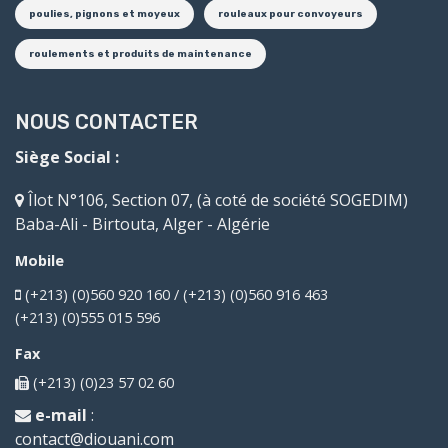
poulies, pignons et moyeux
rouleaux pour convoyeurs
roulements et produits de maintenance
NOUS CONTACTER
Siège Social :
Îlot N°106, Section 07, (à coté de société SOGEDIM)
Baba-Ali - Birtouta, Alger - Algérie
Mobile
(+213) (0)560 920 160 / (+213) (0)560 916 463
(+213) (0)555 015 596
Fax
(+213) (0)23 57 02 60
e-mail
:
contact@diouani.com